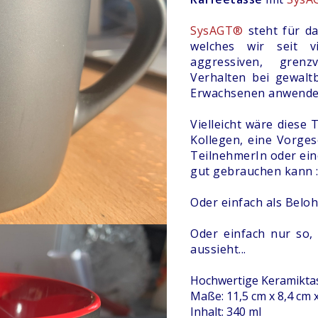
SysAGT®
steht für d
welches wir seit v
aggressiven, grenz
Verhalten bei gewalt
Erwachsenen anwende
Vielleicht wäre diese 
Kollegen, eine Vorges
TeilnehmerIn oder ein
gut gebrauchen kann :
Oder einfach als Beloh
Oder einfach nur so, 
aussieht...
Hochwertige Keramikta
Maße: 11,5 cm x 8,4 cm 
Inhalt: 340 ml