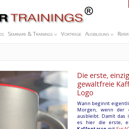
ds
Seminare & Trainings
Vorträge
Ausbildung
Refer
Die erste, einz
gewaltfreie Ka
Logo
Wann beginnt eigentl
Morgen, wenn der e
ausbleibt. Damit das 
es hier die erste, 
Kaffeetasse
mit
SysA