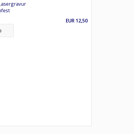
 Lasergravur
nfest
EUR
12,50