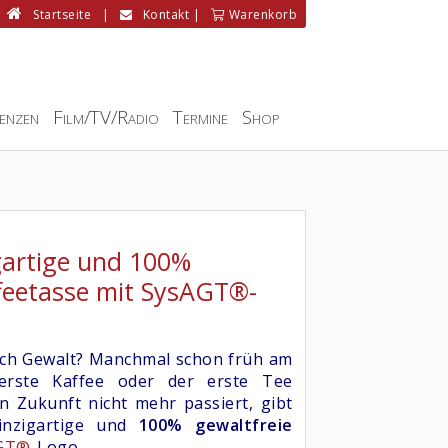
Startseite
|
Kontakt
|
Warenkorb
enzen
Film/TV/Radio
Termine
Shop
igartige und 100%
ffeetasse mit SysAGT®-
ich Gewalt? Manchmal schon früh am
rste Kaffee oder der erste Tee
in Zukunft nicht mehr passiert, gibt
einzigartige und
100% gewaltfreie
GT®
-Logo.